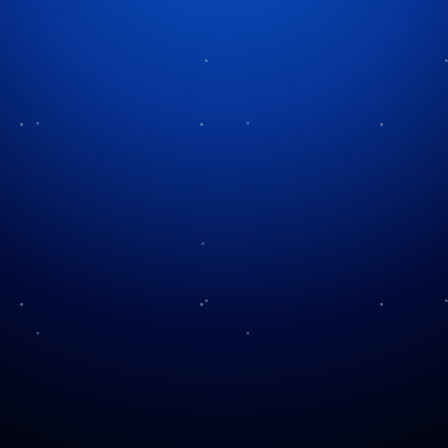
Tag:
display footage
Display Videos