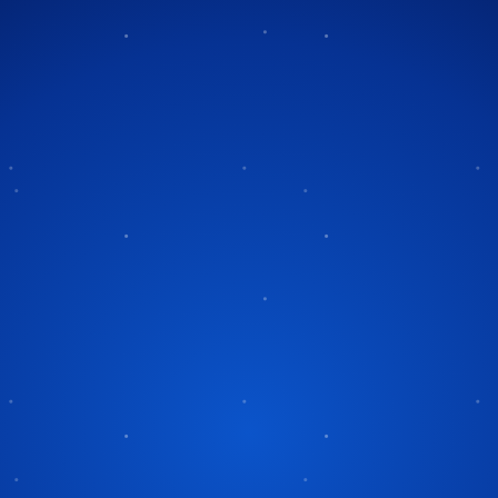
Tag:
Flag Day
furled